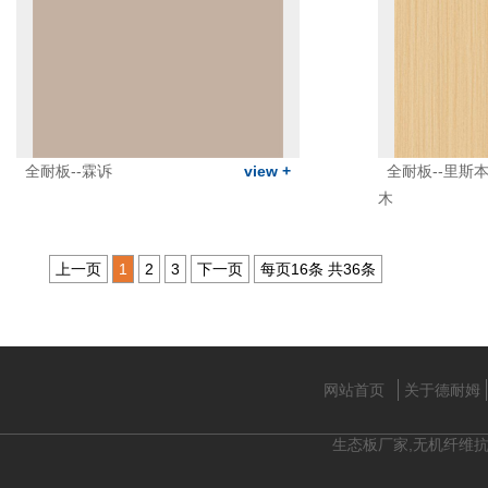
全耐板--霖诉
view +
全耐板--里斯
木
上一页
1
2
3
下一页
每页16条 共
36
条
网站首页
关于德耐姆
生态板厂家,无机纤维