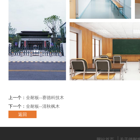
上一个：
全耐板--赛德科技木
下一个：
全耐板--清秋枫木
返回
网站首页
关于德耐