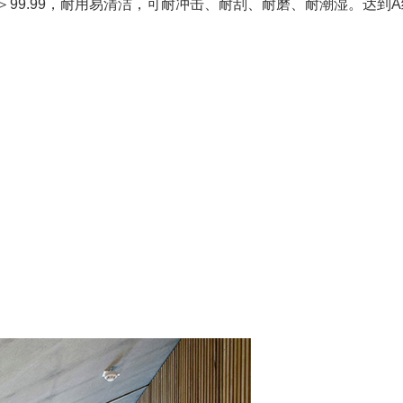
99.99，耐用易清洁，可耐冲击、耐刮、耐磨、耐潮湿。达到