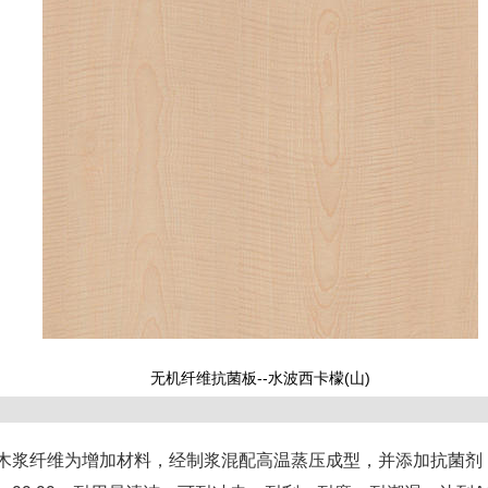
无机纤维抗菌板--水波西卡檬(山)
木浆纤维为增加材料，经制浆混配高温蒸压成型，并添加抗菌剂