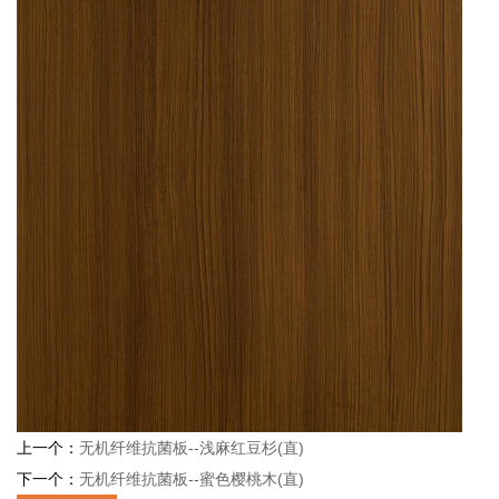
上一个：
无机纤维抗菌板--浅麻红豆杉(直)
下一个：
无机纤维抗菌板--蜜色樱桃木(直)