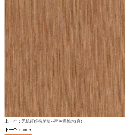
上一个：
无机纤维抗菌板--蜜色樱桃木(直)
下一个：none