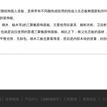
纸饰面人造板，是将带有不同颜色或纹理的纸放入生态板树脂胶粘剂中
的装饰板。
桐木、杨木等)的三聚氰胺饰面板。主要使用在家具、橱柜衣柜、卫浴柜
就是说仅使用的普通三聚氰胺饰面板。相比之下，狭义生态板的基材，
平整光滑，无鼓包。细木工板也要看厚度，然后是内部木块的质量，好的
姆
应用领域
产品中心
德耐姆商学
工程案例
新闻动态
人
院