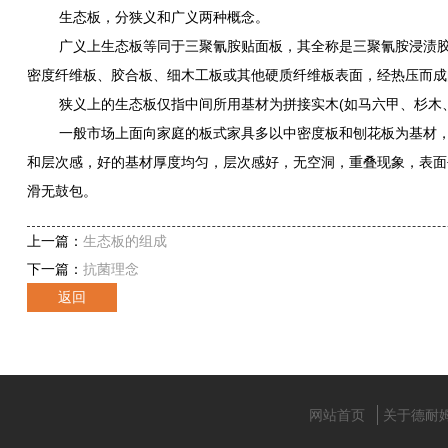
生态板，分狭义和广义两种概念。
广义上生态板等同于三聚氰胺贴面板，其全称是三聚氰胺浸渍胶膜
密度纤维板、胶合板、细木工板或其他硬质纤维板表面，经热压而成
狭义上的生态板仅指中间所用基材为拼接实木(如马六甲、杉木、
一般市场上面向家庭的板式家具多以中密度板和刨花板为基材，也
和层次感，好的基材厚度均匀，层次感好，无空洞，重叠现象，表面
滑无鼓包。
上一篇：
生态板的组成
下一篇：
抗菌理念
返回
网站首页
关于德耐