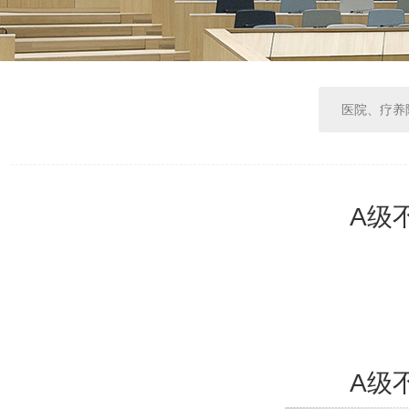
医院、疗养
A级
A级