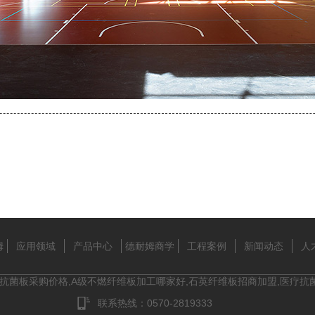
姆
应用领域
产品中心
德耐姆商学
工程案例
新闻动态
人
院
维抗菌板采购价格,A级不燃纤维板加工哪家好,石英纤维板招商加盟,医疗抗
联系热线：0570-2819333